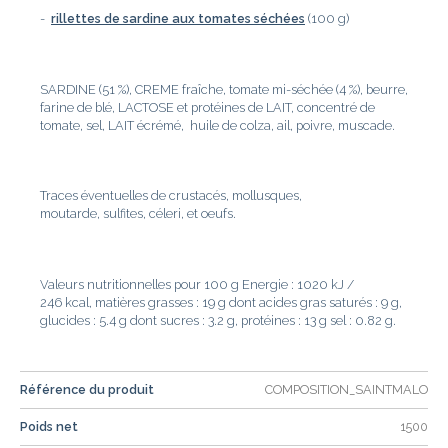
-
rillettes de sardine aux tomates séchées
(100 g)
SARDINE (51 %), CREME fraîche, tomate mi-séchée (4 %), beurre,
farine de blé, LACTOSE et protéines de LAIT, concentré de
tomate, sel, LAIT écrémé, huile de colza, ail, poivre, muscade.
Traces éventuelles de crustacés, mollusques,
moutarde, sulfites, céleri, et oeufs.
Valeurs nutritionnelles pour 100 g Energie : 1020 kJ /
246 kcal, matières grasses : 19 g dont acides gras saturés : 9 g,
glucides : 5.4 g dont sucres : 3.2 g, protéines : 13 g sel : 0.82 g.
Référence du produit
COMPOSITION_SAINTMALO
Poids net
1500