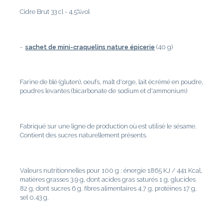
Cidre Brut 33 cl - 4,5%vol
-
sachet
de mini-craquelins nature épicerie
(40 g)
Farine de blé (gluten), oeufs, malt d'orge, lait écrémé en poudre,
poudres levantes (bicarbonate de sodium et d'ammonium)
Fabriqué sur une ligne de production où est utilisé le sésame.
Contient des sucres naturellement présents.
Valeurs nutritionnelles pour 100 g : énergie 1865 KJ / 441 Kcal,
matières grasses 3.9 g, dont acides gras saturés 1 g, glucides
82 g, dont sucres 6 g, fibres alimentaires 4.7 g, protéines 17 g,
sel 0.43 g.