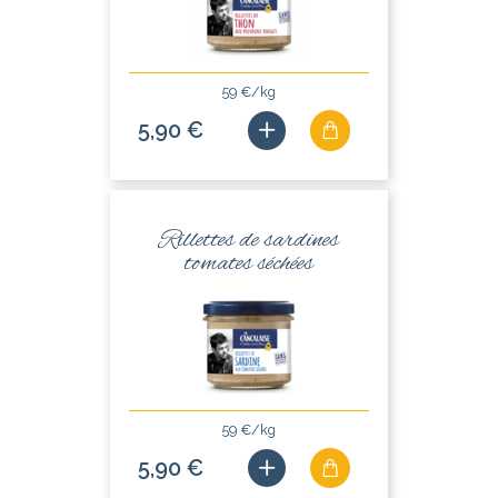
59 €/kg
5,90 €
Rillettes de sardines
tomates séchées
59 €/kg
5,90 €