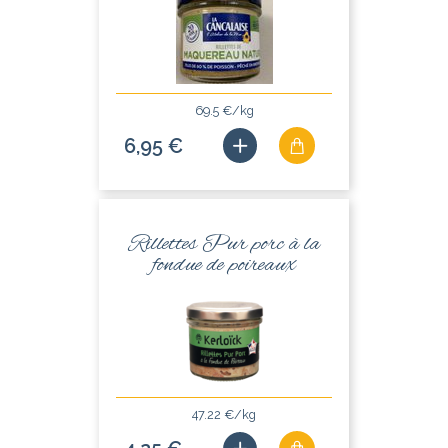
69.5 €/kg
6,95 €
Rillettes Pur porc à la
fondue de poireaux
47.22 €/kg