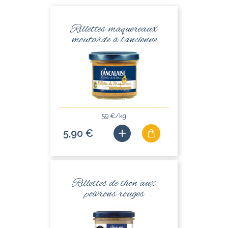
Rillettes maquereaux
moutarde à l'ancienne
59 €/kg
5,90 €
Rillettes de thon aux
poivrons rouges