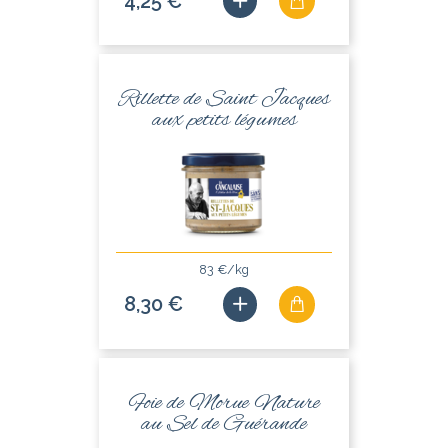
4,25 €
Rillette de Saint Jacques
aux petits légumes
83 €/kg
8,30 €
Foie de Morue Nature
au Sel de Guérande