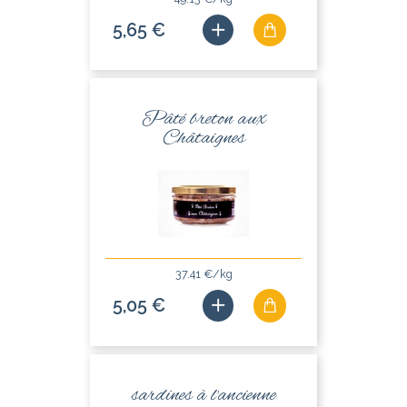
5,65 €
Pâté breton aux
Châtaignes
37.41 €/kg
5,05 €
sardines à l'ancienne