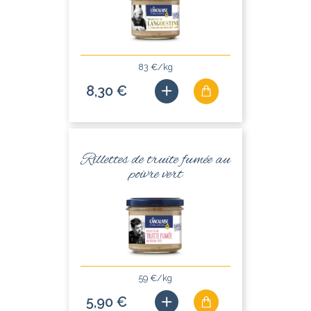
83 €/kg
8,30 €
Rillettes de truite fumée au
poivre vert
59 €/kg
5,90 €