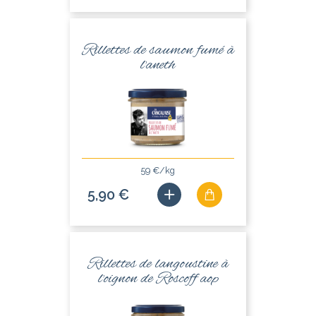
Rillettes de saumon fumé à
l'aneth
59 €/kg
5,90 €
Rillettes de langoustine à
l'oignon de Roscoff aop