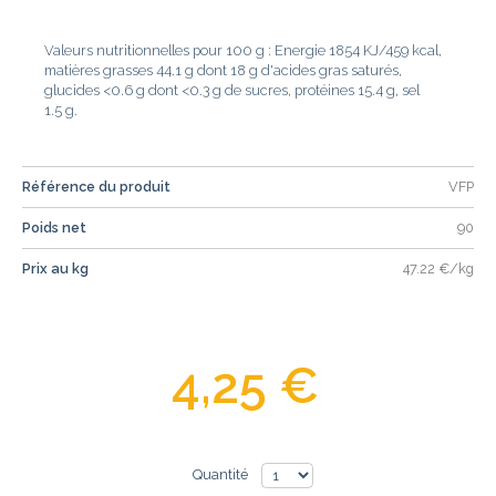
Valeurs nutritionnelles pour 100 g : Energie 1854 KJ/459 kcal,
matières grasses 44.1 g dont 18 g d'acides gras saturés,
glucides <0.6 g dont <0.3 g de sucres, protéines 15.4 g, sel
1.5 g.
Référence du produit
VFP
Poids net
90
Prix au kg
47.22 €/kg
4,25 €
Quantité