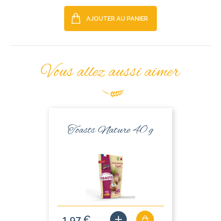
AJOUTER AU PANIER
Vous allez aussi aimer
Toasts Nature 40 g
1,97 €