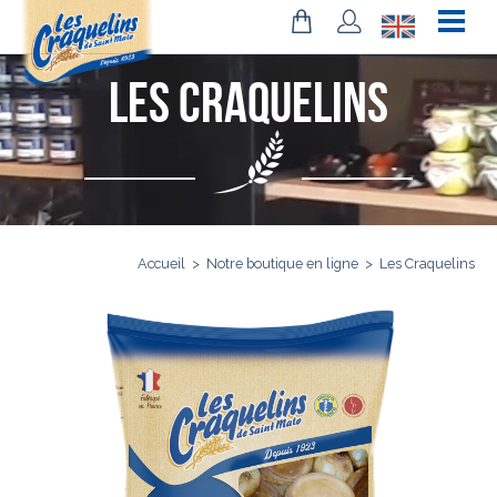
Les Craquelins
Accueil
>
Notre boutique en ligne
>
Les Craquelins