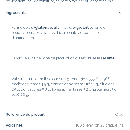
beurre demi-sel, de confiture, de pâte à tartiner ou encore de miel.
Ingrédients
Farine de blé (
gluten
),
œufs
, malt d'
orge
,
lait
écrémé en
poudre, poudres levantes : bicarbonate de sodium et
d'ammonium.
Fabriqué sur une ligne de production où est utilisé le
sésame
.
Valeurs nutritionnelles pour 100 g : énergie 1.555 KJ / 368 kcal,
matières grasses 4.5 g, dont acides gras saturés 1 g, glucides
65 g, dont sucres 5.8 g, fibres alimentaires 5.2 g, protéines 15 g,
sel 0.26 g.
Référence du produit
Craqi
Poids net
180 g (environ 20 craquelins)