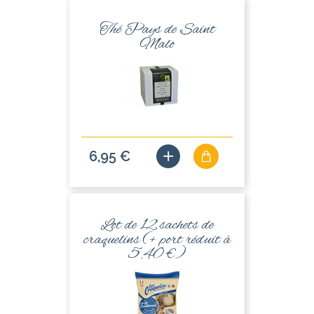
Thé Pays de Saint
Malo
6,95 €
Lot de 12 sachets de
craquelins (+ port réduit à
5,40 €)