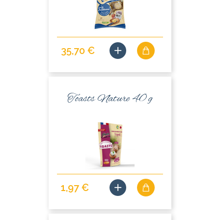
35,70 €
Toasts Nature 40 g
1,97 €