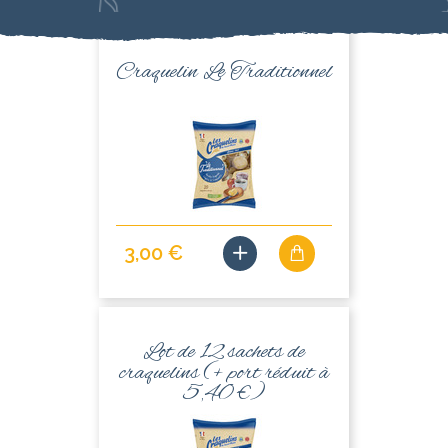
texte
Craquelin Le Traditionnel
3,00 €
Lot de 12 sachets de
craquelins (+ port réduit à
5,40 €)