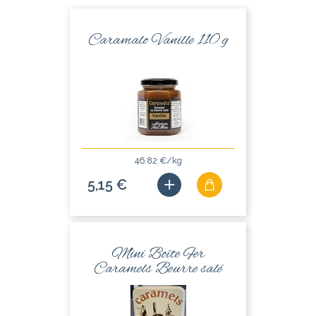
Caramalo Vanille 110 g
46.82 €/kg
5,15 €
Mini Boîte Fer
Caramels Beurre salé