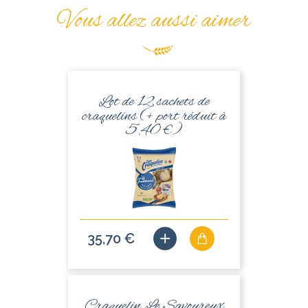
Vous allez aussi aimer
Lot de 12 sachets de
craquelins (+ port réduit à
5,40 €)
35,70 €
Craquelin Le Savoureux