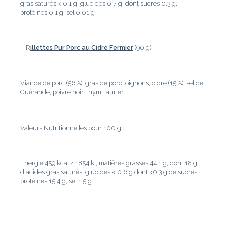
gras saturés < 0.1 g, glucides 0.7 g, dont sucres 0.3 g,
protéines 0.1 g, sel 0.01 g
- R
illettes Pur Porc au Cidre Fermier
(90 g)
Viande de porc (56 %), gras de porc, oignons, cidre (15 %), sel de
Guérande, poivre noir, thym, laurier.
Valeurs Nutritionnelles pour 100 g :
Energie 459 kcal / 1854 kj, matières grasses 44.1 g, dont 18 g
d'acides gras saturés, glucides < 0.6 g dont <0.3 g de sucres,
protéines 15.4 g, sel 1.5 g