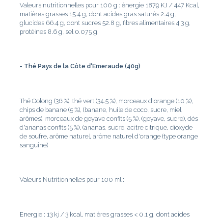
Valeurs nutritionnelles pour 100 g : énergie 1879 KJ / 447 Kcal,
matières grasses 15.4 g, dont acides gras saturés 2.4 g,
glucides 66.4 g, dont sucres 52.8 g, fibres alimentaires 4.3 g,
protéines 8.6 g, sel 0.075 g.
- Thé Pays de la Côte d'Emeraude (40g)
Thé Oolong (36 %), thé vert (34.5 %), morceaux d'orange (10 %),
chips de banane (5 %), (banane, huile de coco, sucre, miel,
arômes), morceaux de goyave confits (5 %), (goyave, sucre), dés
d'ananas confits (5 %), (ananas, sucre, acitre citrique, dioxyde
de soufre, arôme naturel, arôme naturel d'orange (type orange
sanguine)
Valeurs Nutritionnelles pour 100 ml :
Energie : 13 kj / 3 kcal, matières grasses < 0.1 g, dont acides