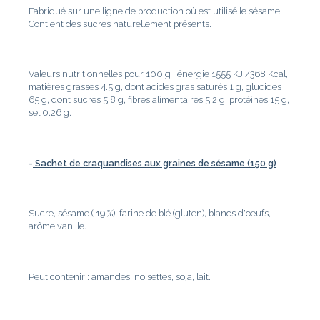
Fabriqué sur une ligne de production où est utilisé le sésame.
Contient des sucres naturellement présents.
Valeurs nutritionnelles pour 100 g : énergie 1555 KJ /368 Kcal,
matières grasses 4.5 g, dont acides gras saturés 1 g, glucides
65 g, dont sucres 5.8 g, fibres alimentaires 5.2 g, protéines 15 g,
sel 0.26 g.
-
Sachet de craquandises aux graines de sésame (150 g)
Sucre, sésame ( 19 %), farine de blé (gluten), blancs d'oeufs,
arôme vanille.
Peut contenir : amandes, noisettes, soja, lait.