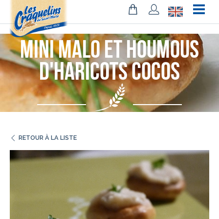
!-- Facebook Pixel Code -->
Mini Malo et Houmous
d'haricots cocos
RETOUR À LA LISTE