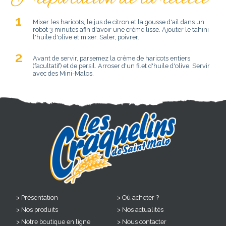
Mixer les haricots, le jus de citron et la gousse d'ail dans un
robot 3 minutes afin d'avoir une crème lisse. Ajouter le tahini
l'huile d'olive et mixer. Saler, poivrer.
Avant de servir, parsemez la crème de haricots entiers
(facultatif) et de persil. Arroser d'un filet d'huile d'olive. Servir
avec des Mini-Malos.
Présentation
Où acheter ?
Nos produits
Nos actualités
Notre boutique en ligne
Nous contacter