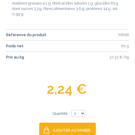
matières grasses 4.1 g, dont acides saturés 1 g, glucides 83 g,
dont sucres 3.3 g, fibres alimentaires 3.6 g, protéines 14 g, sel
0.59 g.
Référence du produit
MINIB
Poids net
60 g
Prix au kg
37.33 €/kg
2,24 €
Quantité
AJOUTER AU PANIER