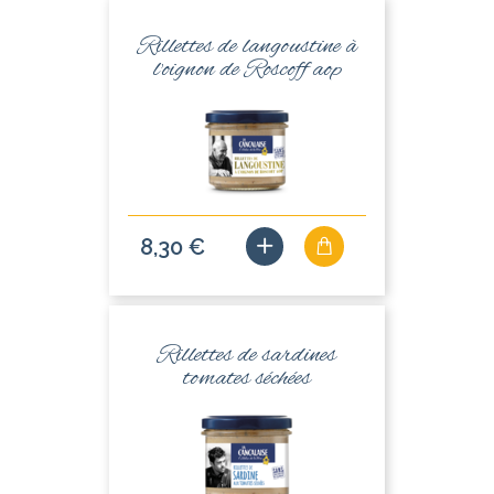
Rillettes de langoustine à
l'oignon de Roscoff aop
8,30 €
Rillettes de sardines
tomates séchées