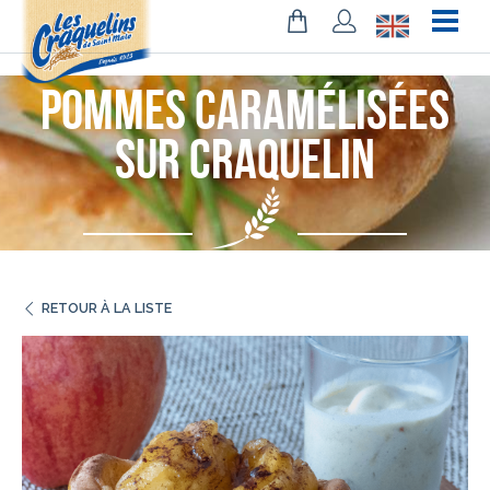
!-- Facebook Pixel Code -->
Pommes caramélisées
sur craquelin
RETOUR À LA LISTE