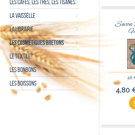
LES CAFÉS, LES THÉS, LES TISANES
LA VAISSELLE
Savon 
LA LIBRAIRIE
M
LES COSMÉTIQUES BRETONS
LE TEXTILE
LES BONBONS
48 
LES BOISSONS
4,80 