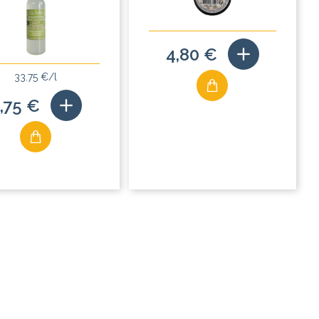
4,80 €
33.75 €/l
,75 €