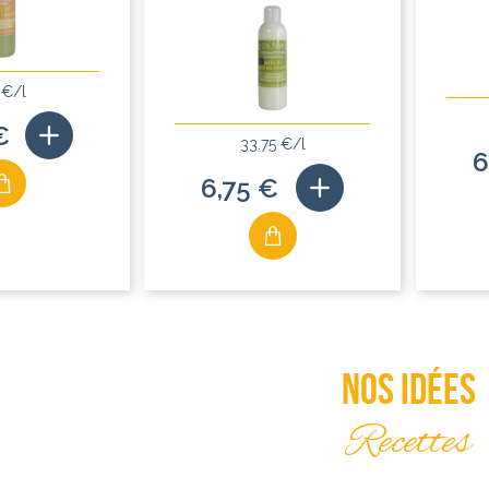
 €/l
€
33.75 €/l
6
6,75 €
Nos idées
Recettes