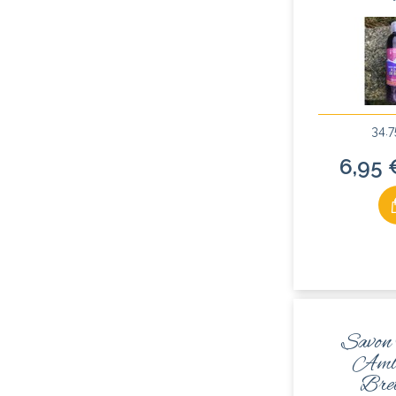
34.7
6,95 
Savon 
Ambr
Bre