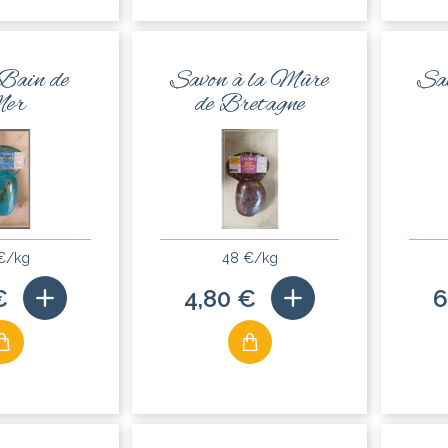
Bain de
Savon à la Mûre
Sav
er
de Bretagne
€/kg
48 €/kg
€
4,80 €
6