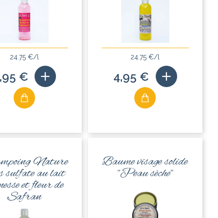
24.75 €/l
24.75 €/l
,95 €
4,95 €
mpoing Nature
Baume visage solide
s sulfate au lait
"Peau sèche"
nesse et fleur de
Safran