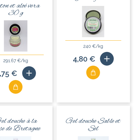
ton et aloé vera
30 g
240 €/kg
4,80 €
291.67 €/kg
,75 €
el douche à la
Gel douche Sable et
se de Bretagne
Sel