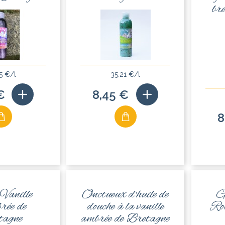
bre
5 €/l
35.21 €/l
€
8,45 €
8
Vanille
Onctueux d'huile de
G
ée de
douche à la vanille
Ro
tagne
ambrée de Bretagne