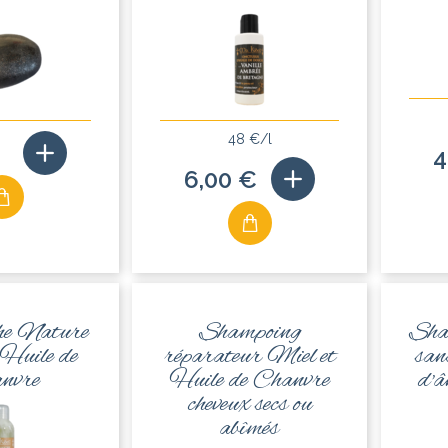
48 €/l
4
6,00 €
he Nature
Shampoing
Sha
 Huile de
réparateur Miel et
san
nvre
Huile de Chanvre
d'â
cheveux secs ou
abîmés