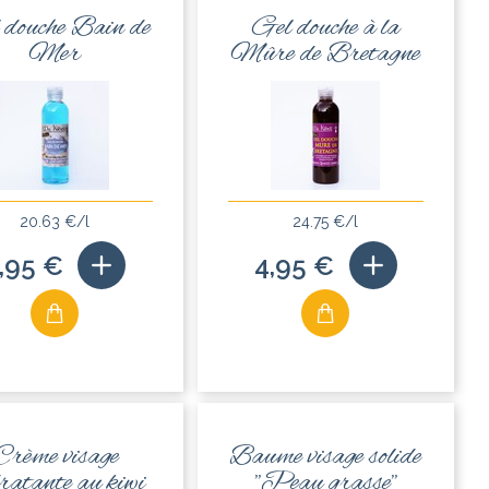
 douche Bain de
Gel douche à la
Mer
Mûre de Bretagne
20.63 €/l
24.75 €/l
,95 €
4,95 €
Crème visage
Baume visage solide
ratante au kiwi
"Peau grasse"