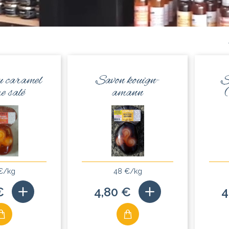
u caramel
Savon kouign-
S
e salé
amann
€/kg
48 €/kg
€
4,80 €
4