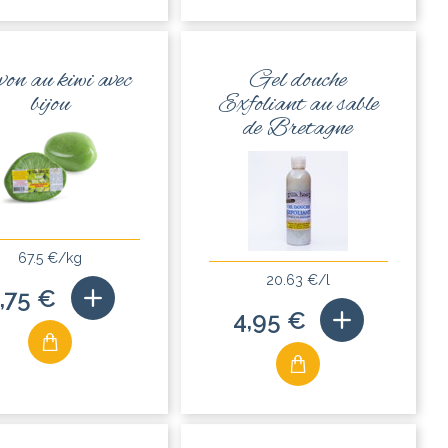
on au kiwi avec
Gel douche
bijou
Exfoliant au sable
de Bretagne
67.5 €/kg
20.63 €/l
,75 €
4,95 €