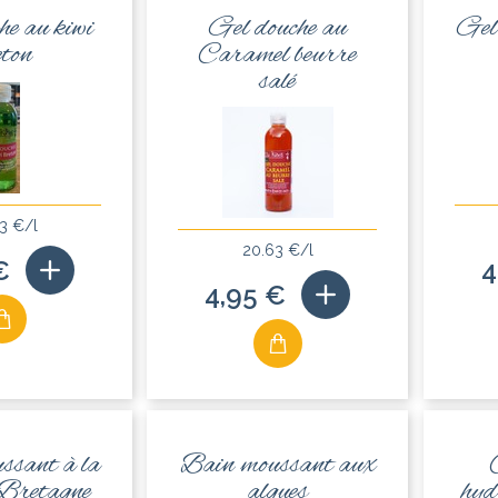
he au kiwi
Gel douche au
Gel
eton
Caramel beurre
salé
3 €/l
20.63 €/l
€
4
4,95 €
ssant à la
Bain moussant aux
 Bretagne
algues
hyd