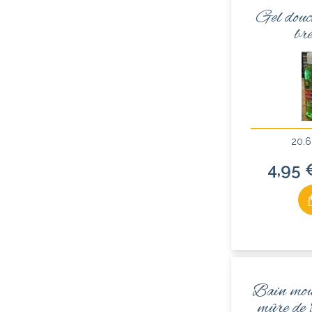
Gel douc
br
20.6
4,95 
Bain mou
mûre de