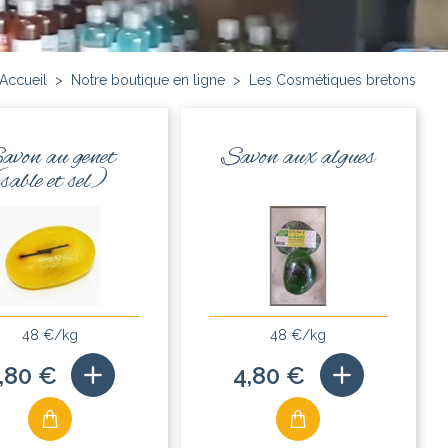
Accueil
>
Notre boutique en ligne
>
Les Cosmétiques bretons
avon au genet
Savon aux algues
(sable et sel)
48 €/kg
48 €/kg
,80 €
4,80 €