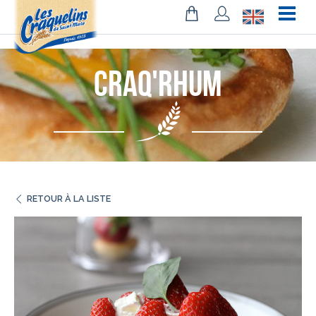
!-- Facebook Pixel Code -->
Craq'Rhum
RETOUR À LA LISTE