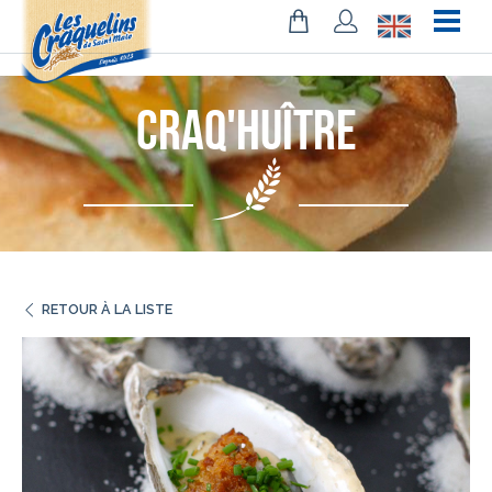
!-- Facebook Pixel Code -->
Craq'huître
RETOUR À LA LISTE