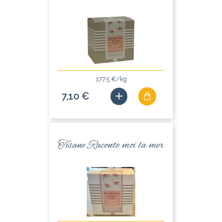
177.5 €/kg
7,10 €
Tisane Raconte moi la mer