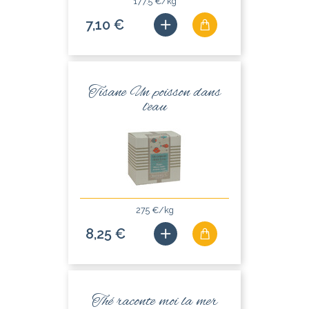
177.5 €/kg
7,10 €
Tisane Un poisson dans
l'eau
275 €/kg
8,25 €
Thé raconte moi la mer