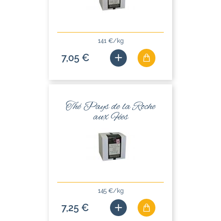
141 €/kg
7,05 €
Thé Pays de la Roche
aux Fées
145 €/kg
7,25 €