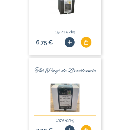
153.41 €/kg
6,75 €
Thé Pays de Brocéliande
197.5 €/kg