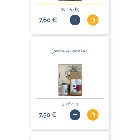
30.4 €/kg
7,60 €
jules se marie
30 €/kg
7,50 €