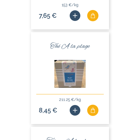
153 €/kg
7,65 €
Thé A la plage
211.25 €/kg
8,45 €