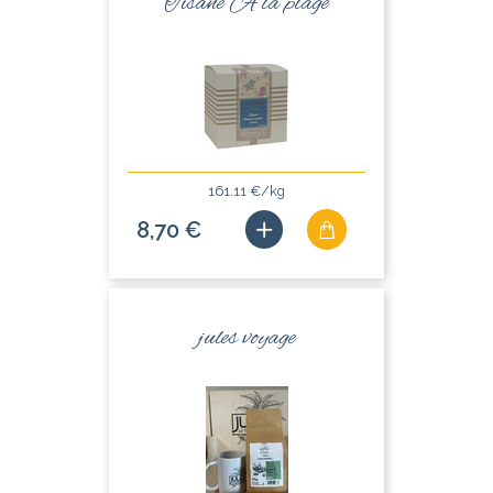
Tisane A la plage
161.11 €/kg
8,70 €
jules voyage