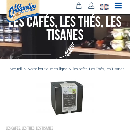
les cafés, Les Thés, les
Tisanes
Accueil
>
Notre boutique en ligne
>
les cafés, Les Thés, les Tisanes
LES CAFÉS, LES THÉS, LES TISANES