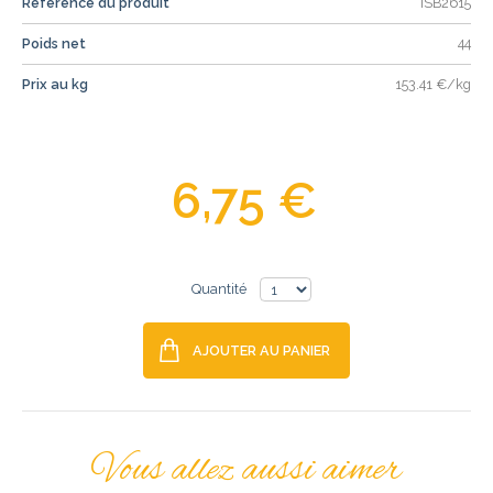
Référence du produit
ISB2615
Poids net
44
Prix au kg
153.41 €/kg
6,75 €
Quantité
AJOUTER AU PANIER
Vous allez aussi aimer