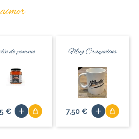
 aimer
elée de pomme
Mug Craquelins
95 €
7,50 €