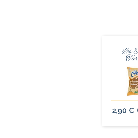
Les P
Tar
2,90 €