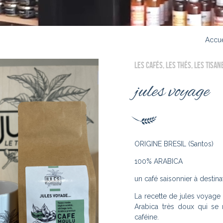
Accue
LES CAFÉS, LES THÉS, LES TISAN
jules voyage
ORIGINE BRESIL (Santos)
100% ARABICA
un café saisonnier à destin
La recette de jules voyage 
Arabica très doux qui se 
caféine.