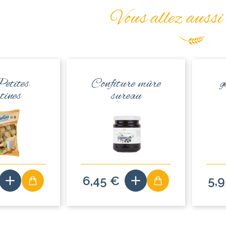
Vous allez aussi
etites
Confiture mûre
g
tines
sureau
6,45 €
5,