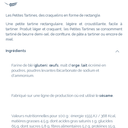
Les Petites Tartines, des craquelins en forme de rectangle.
Une petite tartine rectangulaire, légère et croustillante, facile à
tartiner. Produit léger et craquant, les Petites Tartines se consomment
tartiné de beurre demi-sel, de confiture, de pâte a tartiner ou encore de
miel.
Ingrédients
Farine de blé (
gluten
),
œufs
, malt d'
orge
,
lait
écrémé en
poudres, poudres levantes (bicarbonate de sodium et
d'ammonium.
Fabriqué sur une ligne de production où est utilisé le
sésame
.
Valeurs nutritionnelles pour 100 g : énergie 1555 KJ / 368 Kcal,
matières grasses 4.5 g, dont acides gras saturés 1 g, glucides
65 g, dont sucres 5.8 g, fibres alimentaires 5.2 g, protéines 15 g,