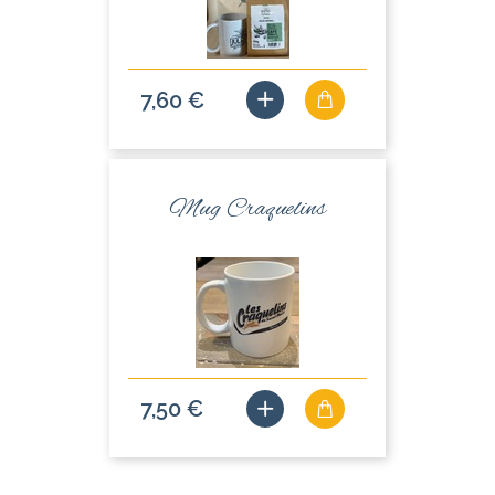
7,60 €
Mug Craquelins
7,50 €