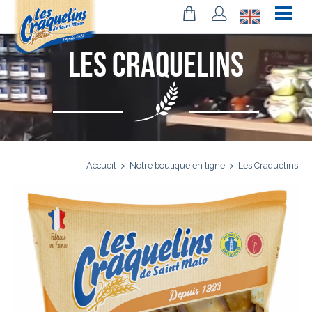
Les Craquelins
Accueil
>
Notre boutique en ligne
>
Les Craquelins