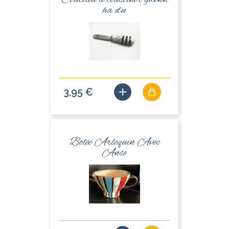
ha du
3,95 €
Bolée Arlequin Avec
Anse