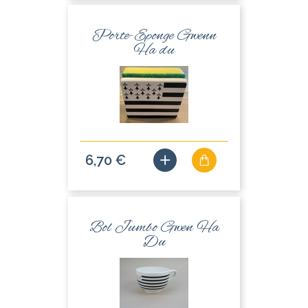
Porte-Eponge Gwenn
Ha du
6,70 €
Bol Jumbo Gwen Ha
Du