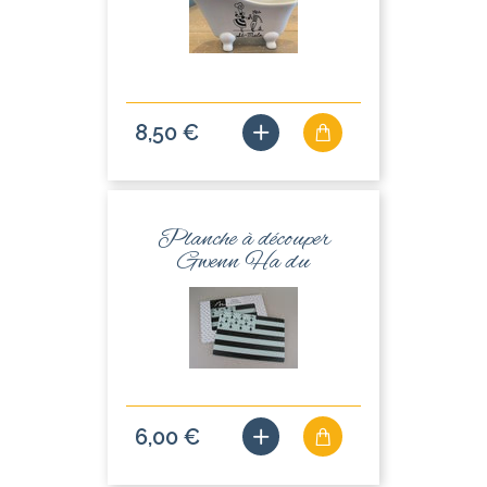
8,50 €
Planche à découper
Gwenn Ha du
6,00 €