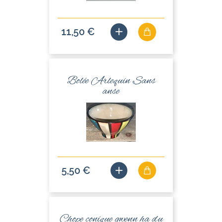
11,50 €
Bolée Arlequin Sans
anse
5,50 €
Chope conique gwenn ha du