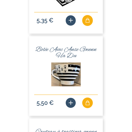
5,35 €
Bolée Avec Anse Gwenn
Ha Du
5,50 €
Couteau à toastiner gwenn