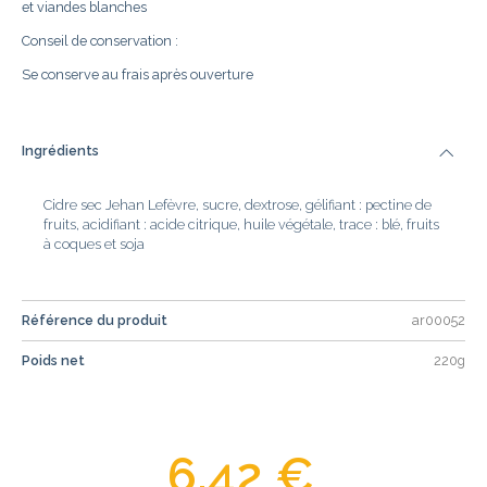
et viandes blanches
Conseil de conservation :
Se conserve au frais après ouverture
Ingrédients
Cidre sec Jehan Lefèvre, sucre, dextrose, gélifiant : pectine de
fruits, acidifiant : acide citrique, huile végétale, trace : blé, fruits
à coques et soja
Référence du produit
ar00052
Poids net
220g
6,42 €