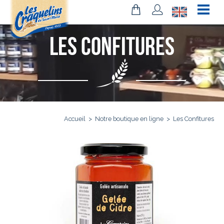
Les Confitures
Accueil
>
Notre boutique en ligne
>
Les Confitures