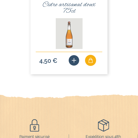
Cidre artisanal doux
75cl
4,50 €
Paiment sécurisé
Expédition sous 48h