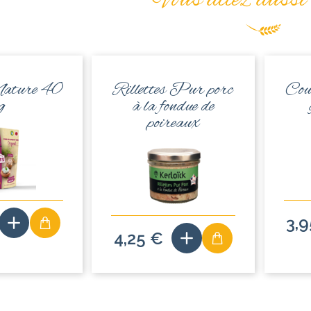
Vous allez aussi
Nature 40
Rillettes Pur porc
Cout
g
à la fondue de
poireaux
3,
4,25 €