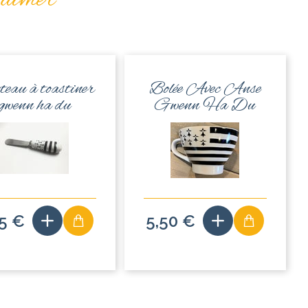
 aimer
eau à toastiner
Bolée Avec Anse
gwenn ha du
Gwenn Ha Du
95 €
5,50 €