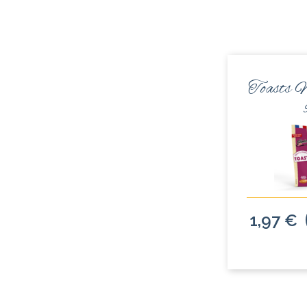
Toasts 
1,97 €