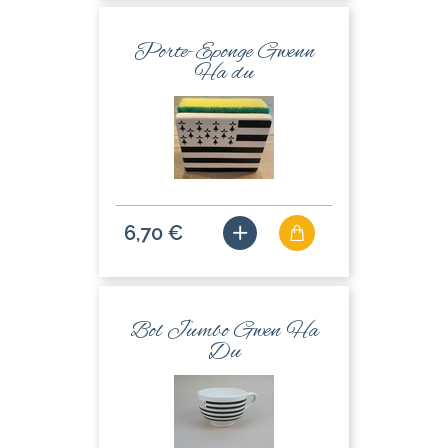
Porte-Eponge Gwenn
Ha du
6,70 €
Bol Jumbo Gwen Ha
Du