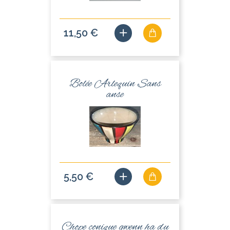
11,50 €
Bolée Arlequin Sans
anse
5,50 €
Chope conique gwenn ha du