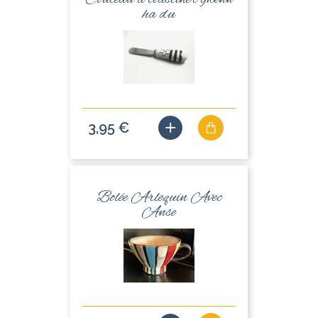
ha du
3,95 €
Bolée Arlequin Avec
Anse