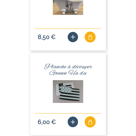
8,50 €
Planche à découper
Gwenn Ha du
6,00 €