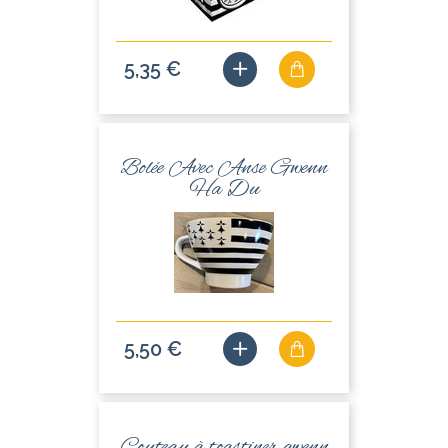
5,35 €
Bolée Avec Anse Gwenn
Ha Du
5,50 €
Couteau à toastiner gwenn