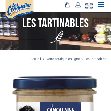
Les Tartinables
Accueil
>
Notre boutique en ligne
>
Les Tartinables