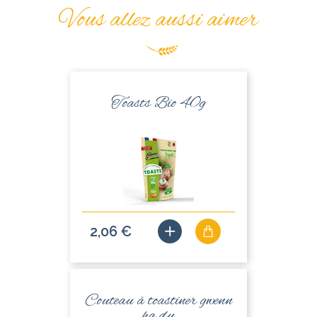
Vous allez aussi aimer
Toasts Bio 40g
2,06 €
Couteau à toastiner gwenn
ha du