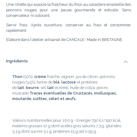
Une rillette qui associe la fraîcheur du thon au caractère ensoleillé des
poivrons rouges pour une pause gourmande et estivale. Sans
conservateur ni colorant.
Servir frais. Après ouverture, conserver au frais et consommer
rapidement.
Elaboré dans l'atelier artisanal de CANCALE- Made in BRETAGNE.
Ingrédients
Thon
(50%),
crème
fraîche, oignon, jus de citron, poivrons
rouges (3,5%), farine de
blé
,
lactose
et protéines
de
lait
,
beurre
, sel,
lait
écrémé, huile de colza, poivre,
muscade.
Traces éventuelles de Crustacés, mollusques,
moutarde, sulfites, céleri et œufs.
Valeurs nutritionnelles pour 100 g - Energie 792 KJ/190 kcal,
matières grasses 12 g dont acides gras saturés 7.3 g, glucides
5.3 g dont sucres 3.1 g, protéines 15 g,sel 0.95 g.