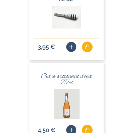
3,95 €
Cidre artisanal doux
75cl
4,50 €