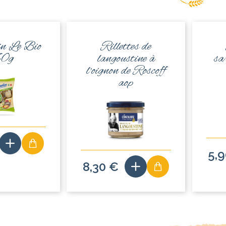
in Le Bio
Rillettes de
60g
langoustine à
sa
l'oignon de Roscoff
aop
5,
8,30 €