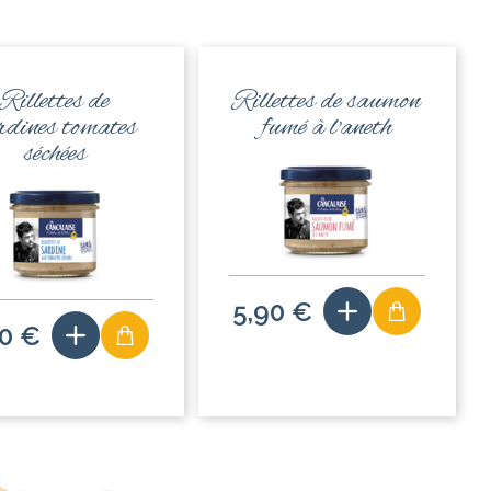
Rillettes de
Rillettes de saumon
rdines tomates
fumé à l'aneth
séchées
5,90 €
90 €