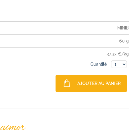
MINIB
60 g
37.33 €/kg
Quantité
AJOUTER AU PANIER
 aimer