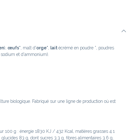
en
),
œufs*
, malt d'
orge*
,
lait
écrémé en poudre *, poudres
e sodium et d'ammonium).
ulture biologique. Fabriqué sur une ligne de production où est
our 100 g : énergie 1830 KJ / 432 Kcal, matières grasses 4.1
, glucides 83 g, dont sucres 3.3 g, fibres alimentaires 3.6 g,