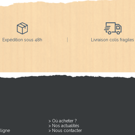
Expédition sous 48h
Livraison colis fragiles
Où acheter ?
Nos actualités
ligne
Nous contacter