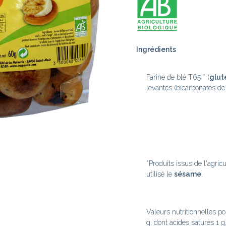
Ingrédients
Farine de blé T65 * (
glut
levantes (bicarbonates d
*Produits issus de l'agric
utilisé le
sésame
.
Valeurs nutritionnelles p
g, dont acides saturés 1 g