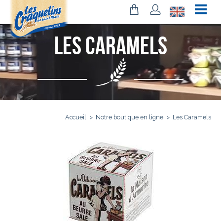
Les Caramels
Accueil
>
Notre boutique en ligne
>
Les Caramels