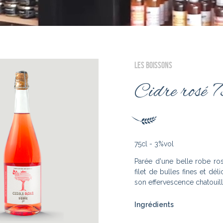
LES BOISSONS
Cidre rosé 
75cl - 3%vol
Parée d'une belle robe ros
filet de bulles fines et dé
son effervescence chatouill
Ingrédients