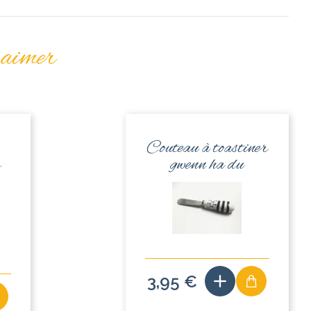
 aimer
Couteau à toastiner
s
gwenn ha du
3,95 €