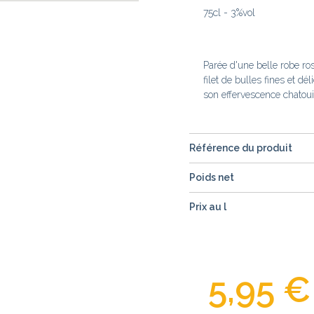
75cl - 3%vol
Parée d'une belle robe ros
filet de bulles fines et dé
son effervescence chatoui
Référence du produit
Poids net
Prix au l
5,95 €