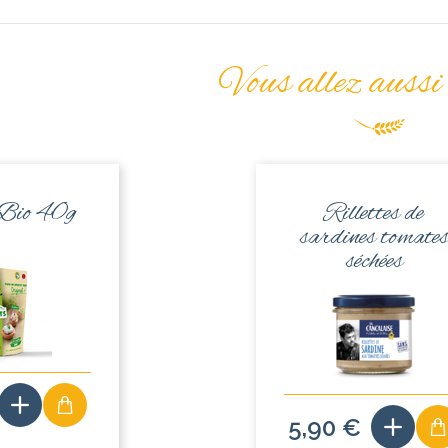
Vous allez aussi
 Bio 40g
Rillettes de
sardines tomate
séchées
5,90 €